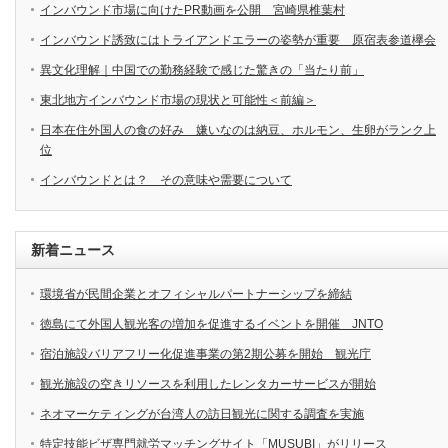
インバウンド市場に向けたPR動画を公開 宮崎県椎葉村
インバウンド誘致にはトライアンドエラーの姿勢が重要 原宿表参道欅会
異文化理解｜中国での勤務経験で感じた驚きの「当たり前」
東北地方インバウンド市場の現状と可能性＜前編＞
日本在住外国人の食の好み 嫌いなのは納豆、ホルモン、生卵がランク上
位
インバウンドとは？ その意味や需要について
新着ニュース
環境省が民間企業とオフィシャルパートナーシップを締結
徳島にて外国人観光客の増加を促進するイベントを開催 JNTO
宿泊施設バリアフリー化促進事業の第2期公募を開始 観光庁
観光施設の空きリソースを利用したレンタカーサービスが開始
ネオマーケティングが台湾人の訪日観光に関する調査を実施
特定技能ビザ専門就労マッチングサイト「MUSUBI」がリリース