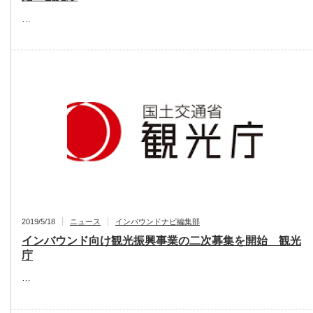
…
2019/5/18
ニュース
インバウンドナビ編集部
インバウンド向け観光振興事業の二次募集を開始 観光
庁
…