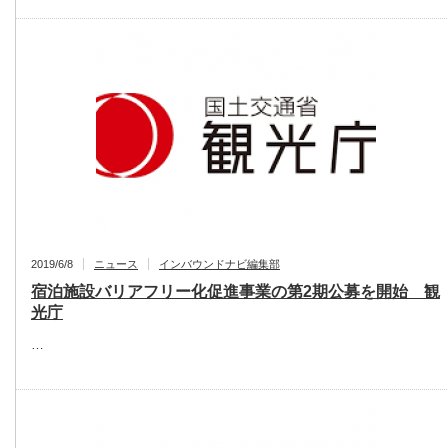
2019/6/8
ニュース
インバウンドナビ編集部
宿泊施設バリアフリー化促進事業の第2期公募を開始 観
光庁
…