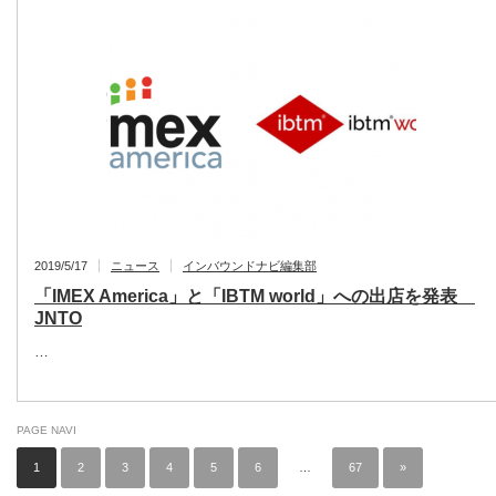
2019/5/17
ニュース
インバウンドナビ編集部
「IMEX America」と「IBTM world」への出店を発表
JNTO
…
PAGE NAVI
1
2
3
4
5
6
…
67
»