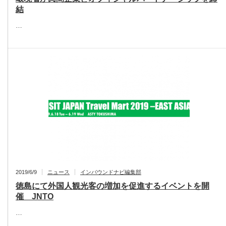
結
…
2019/6/9
ニュース
インバウンドナビ編集部
徳島にて外国人観光客の増加を促進するイベントを開
催 JNTO
…