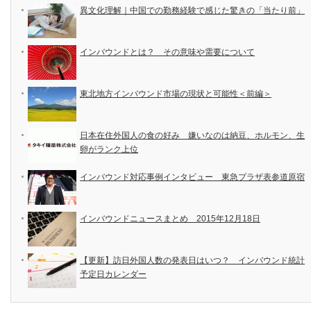
異文化理解｜中国での勤務経験で感じた驚きの「当たり前」
インバウンドとは？ その意味や需要について
東北地方インバウンド市場の現状と可能性＜前編＞
日本在住外国人の食の好み 嫌いなのは納豆、ホルモン、生
卵がランク上位
インバウンド対応事例インタビュー 東急プラザ表参道原宿
インバウンドニュースまとめ 2015年12月18日
【更新】訪日外国人数の発表日はいつ？ インバウンド統計
予定日カレンダー