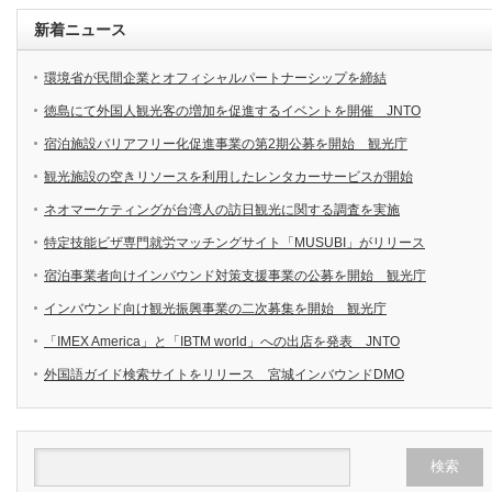
新着ニュース
環境省が民間企業とオフィシャルパートナーシップを締結
徳島にて外国人観光客の増加を促進するイベントを開催 JNTO
宿泊施設バリアフリー化促進事業の第2期公募を開始 観光庁
観光施設の空きリソースを利用したレンタカーサービスが開始
ネオマーケティングが台湾人の訪日観光に関する調査を実施
特定技能ビザ専門就労マッチングサイト「MUSUBI」がリリース
宿泊事業者向けインバウンド対策支援事業の公募を開始 観光庁
インバウンド向け観光振興事業の二次募集を開始 観光庁
「IMEX America」と「IBTM world」への出店を発表 JNTO
外国語ガイド検索サイトをリリース 宮城インバウンドDMO