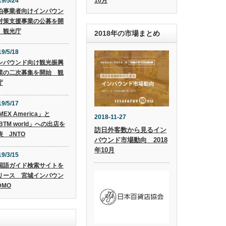
10月
19/5/24
泊事業者向けインバウン
対策支援事業の公募を開
 観光庁
2018年の市場まとめ
19/5/18
ンバウンド向け観光振興
業の二次募集を開始 観
庁
19/5/17
MEX America」と
2018-11-27
BTM world」への出店を
訪日外客数から見るイン
表 JNTO
バウンド市場動向 2018
年10月
19/3/15
国語ガイド検索サイトを
リース 宮城インバウン
DMO
)