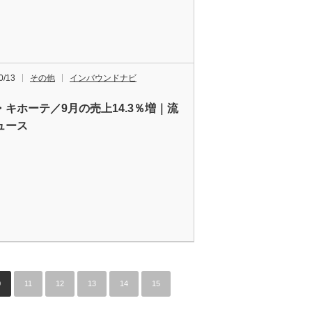
0/13
その他
インバウンドナビ
・キホーテ／9月の売上14.3％増｜流
ュース
0
11
12
13
14
15