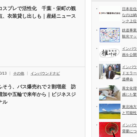
コスプレで活性化 千葉・栄町の観
日本在住
なのは納
点、衣装貸し出しも｜産経ニュース
ンク上位
鉄道事業
観光マッ
インバウ
画を公開
インバウ
ドエラー
0/13
その他
インバウンドナビ
道欅会
ふそう、バス爆売れで２割増産 訪
異文化理
増加や五輪で来年から｜ビジネスジ
感じた驚
ナル
東北地方
と可能性
インバウ
需要につ