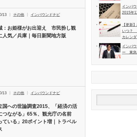
インバ
2015年
0/13
その他
インバウンドナビ
【更新】
城：お姫様がお出迎え 市民扮し観
いつ？ 
に人気／兵庫｜毎日新聞地方版
カレンダ
インバウ
ー 東急
0/13
その他
インバウンドナビ
立国への世論調査2015、「経済の活
につながる」65％、観光庁の名前
っている」20ポイント増｜トラベル
ス