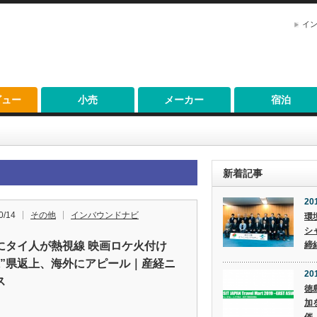
イ
ビュー
小売
メーカー
宿泊
新着記事
20
0/14
その他
インバウンドナビ
環
シ
にタイ人が熱視線 映画ロケ火付け
締
味”県返上、海外にアピール｜産経ニ
201
ス
徳
加