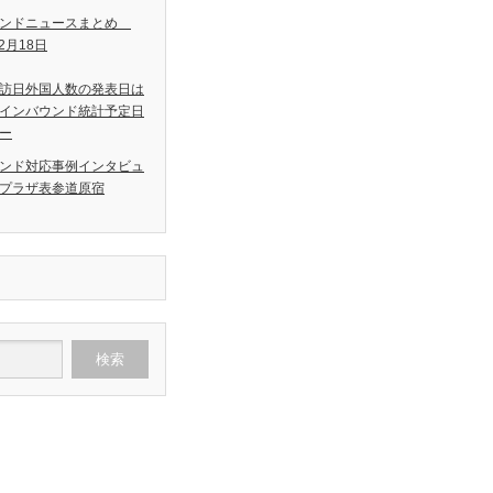
ウンドニュースまとめ
12月18日
訪日外国人数の発表日は
インバウンド統計予定日
ー
ンド対応事例インタビュ
プラザ表参道原宿