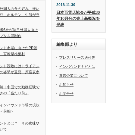
2018-11-30
外国人の食の好み 嫌い
日本百貨店協会が平成30
豆、ホルモン、生卵がラ
年10月分の売上高概況を
発表
者6社が訪日外国人向け
プを共同制作
編集部より
ンド市場に向けたPR動
 宮崎県椎葉村
プレスリリース送付先
ンド誘致にはトライアン
インバウンドナビとは
の姿勢が重要 原宿表参
運営企業について
お知らせ
解｜中国での勤務経験で
きの「当たり前」
お問合せ
インバウンド市場の現状
＜前編＞
ンドとは？ その意味や
いて