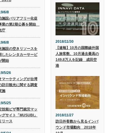
 JNTO
9/6/8
泊施設バリアフリー化促
事業の第2期公募を開始
光庁
2018/11/30
9/6/8
【速報】10月の国際線外国
光施設の空きリソースを
人旅客数、10月過去最高の
用したレンタカーサービ
149.8万人を記録 成田空
が開始
港
19/5/26
オマーケティングが台湾
の訪日観光に関する調査
実施
19/5/25
定技能ビザ専門就労マッ
2018/11/27
ングサイト「MUSUBI」
リリース
訪日外客数から見るインバ
ウンド市場動向 2018年