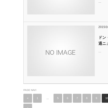
…
2015/1
ドン
通ニ
…
PAGE NAVI
«
1
…
5
6
7
8
9
1