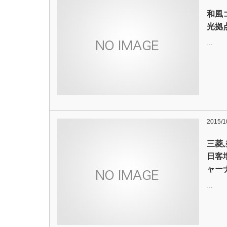
和風
光拠
…
2015/1
三菱
日客
ャー
…