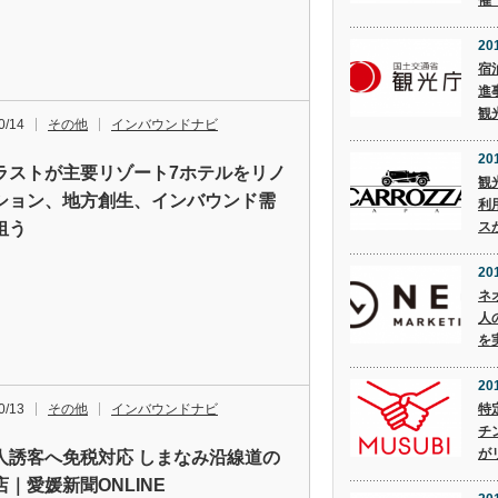
催
201
宿
進
観
0/14
その他
インバウンドナビ
201
ラストが主要リゾート7ホテルをリノ
観
ション、地方創生、インバウンド需
利
狙う
ス
20
ネ
人
を
20
0/13
その他
インバウンドナビ
特
チ
が
人誘客へ免税対応 しまなみ沿線道の
店｜愛媛新聞ONLINE