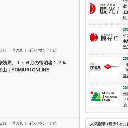
20
宿
ド
始
20
イ
事
光
0/13
その他
インバウンドナビ
20
線効果、１～６月の宿泊者１２％
「I
山｜YOMIURI ONLINE
「I
発
20
外
リ
ド
0/13
その他
インバウンドナビ
人気記事 (過去1ヶ月