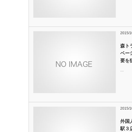
2015/1
森ト
ベー
要を
…
2015/1
外国
駅３