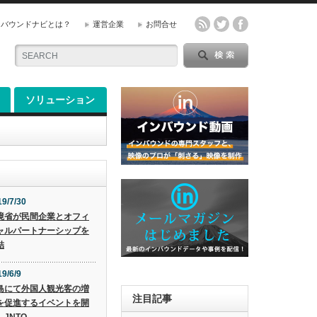
ンバウンドナビとは？
運営企業
お問合せ
ソリューション
19/7/30
境省が民間企業とオフィ
ャルパートナーシップを
結
9/6/9
島にて外国人観光客の増
注目記事
を促進するイベントを開