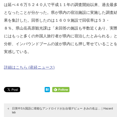
は延べ４６万５２４０人で平成１１年の調査開始以来、過去最
となったことが分かった。県が県内の宿泊施設に実施した調査
果を集計した。回答したのは１６０９施設で回収率は５３・
８％。県山岳高原観光課は「未回答の施設も半数近くあり、実
にはもっと多くの外国人旅行者が県内に宿泊したとみられる」
分析、インバウンドブームの波が県内にも押し寄せていること
実感している。
詳細はこちら (産経ニュース)
日英中3カ国語に堪能なアンドロイドがお台場デビュー きみの名は…｜Hazard
lab