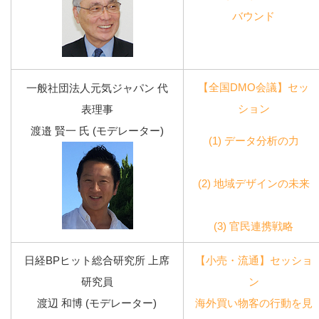
バウンド
【全国DMO会議】セッ
一般社団法人元気ジャパン 代
ション
表理事
渡邉 賢一 氏 (モデレーター)
(1) データ分析の力
(2) 地域デザインの未来
(3) 官民連携戦略
日経BPヒット総合研究所 上席
【小売・流通】セッショ
研究員
ン
渡辺 和博 (モデレーター)
海外買い物客の行動を見