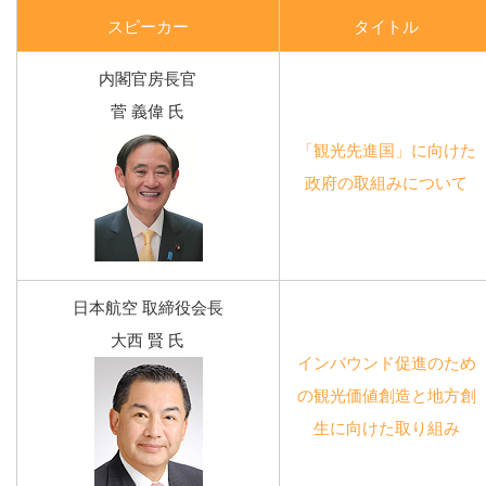
スピーカー
タイトル
内閣官房長官
菅 義偉 氏
「観光先進国」に向けた
政府の取組みについて
日本航空 取締役会長
大西 賢 氏
インバウンド促進のため
の観光価値創造と地方創
生に向けた取り組み