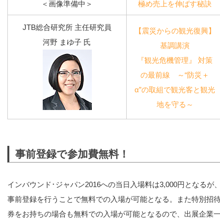
＜画像準備中＞
極め売上を伸ばす秘訣
JTB総合研究所 主任研究員
【震災からの観光復興】
河野 まゆ子 氏
基調講演
『観光危機管理』 対策
の最前線 ～“防災＋
α”の取組で観光客と観光
地を守る～
事前登録で参加費無料！
インバウンド･ジャパン2016への当日入場料は3,000円となるが
事前登録を行うことで無料での入場が可能となる。また特別招
券をお持ちの場合も無料での入場が可能となるので、出展企業