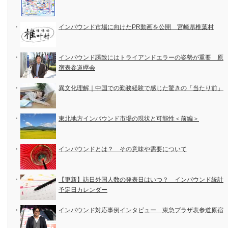
インバウンド市場に向けたPR動画を公開 宮崎県椎葉村
インバウンド誘致にはトライアンドエラーの姿勢が重要 原
宿表参道欅会
異文化理解｜中国での勤務経験で感じた驚きの「当たり前」
東北地方インバウンド市場の現状と可能性＜前編＞
インバウンドとは？ その意味や需要について
【更新】訪日外国人数の発表日はいつ？ インバウンド統計
予定日カレンダー
インバウンド対応事例インタビュー 東急プラザ表参道原宿