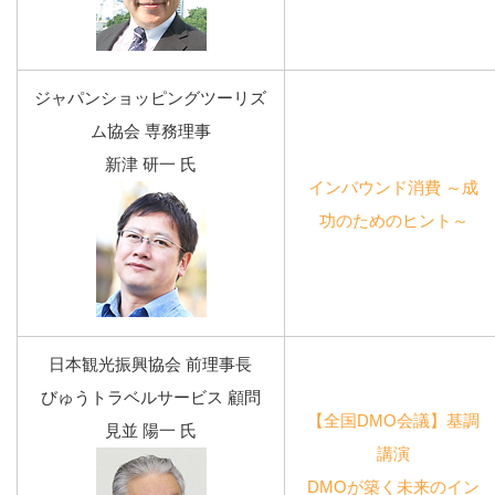
ジャパンショッピングツーリズ
ム協会 専務理事
新津 研一 氏
インバウンド消費 ～成
功のためのヒント～
日本観光振興協会 前理事長
びゅうトラベルサービス 顧問
【全国DMO会議】基調
見並 陽一 氏
講演
DMOが築く未来のイン