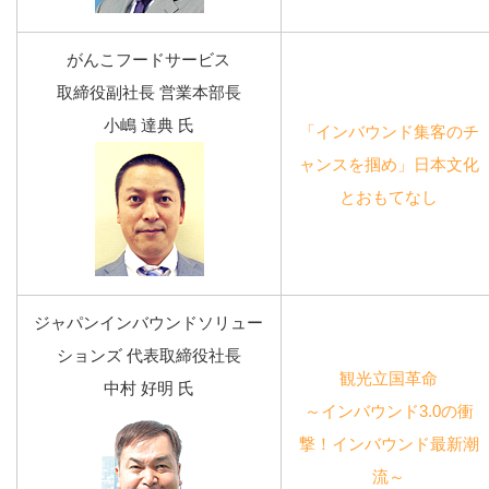
がんこフードサービス
取締役副社長 営業本部長
小嶋 達典 氏
「インバウンド集客のチ
ャンスを掴め」日本文化
とおもてなし
ジャパンインバウンドソリュー
ションズ 代表取締役社長
観光立国革命
中村 好明 氏
～インバウンド3.0の衝
撃！インバウンド最新潮
流～