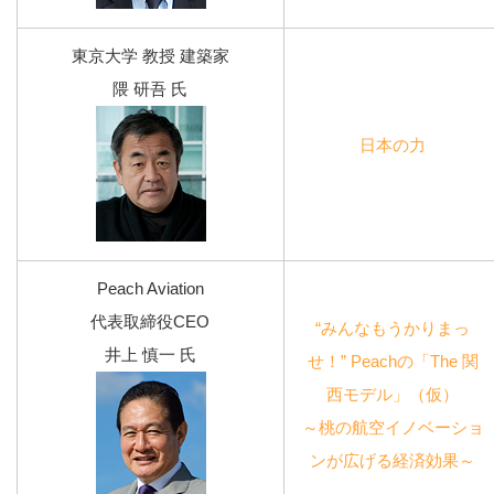
東京大学 教授 建築家
隈 研吾 氏
日本の力
Peach Aviation
代表取締役CEO
“みんなもうかりまっ
井上 慎一 氏
せ！” Peachの「The 関
西モデル」（仮）
～桃の航空イノベーショ
ンが広げる経済効果～