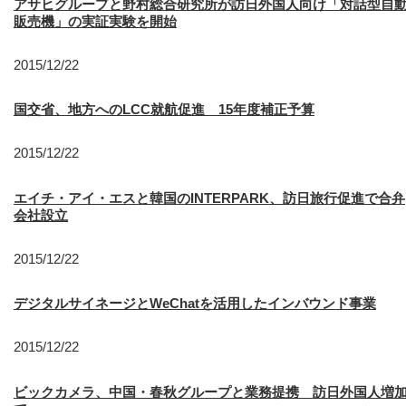
アサヒグループと野村総合研究所が訪日外国人向け「対話型自
販売機」の実証実験を開始
2015/12/22
国交省、地方へのLCC就航促進 15年度補正予算
2015/12/22
エイチ・アイ・エスと韓国のINTERPARK、訪日旅行促進で合弁
会社設立
2015/12/22
デジタルサイネージとWeChatを活用したインバウンド事業
2015/12/22
ビックカメラ、中国・春秋グループと業務提携 訪日外国人増