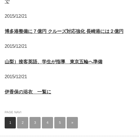
で
2015/12/21
博多港整備に７億円 クルーズ対応強化 長崎港には２億円
2015/12/21
山梨）接客英語、学生が指導 東京五輪へ準備
2015/12/21
伊香保の浴衣 一覧に
PAGE NAVI
1
2
3
4
5
»