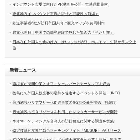
インバウンド市場に向けたPR動画を公開 宮崎県椎葉村
東北地方インバウンド市場の現状と可能性＜前編＞
鉄道事業者6社が訪日外国人向け観光マップを共同制作
異文化理解｜中国での勤務経験で感じた驚きの「当たり前」
日本在住外国人の食の好み 嫌いなのは納豆、ホルモン、生卵がランク上
位
新着ニュース
環境省が民間企業とオフィシャルパートナーシップを締結
徳島にて外国人観光客の増加を促進するイベントを開催 JNTO
宿泊施設バリアフリー化促進事業の第2期公募を開始 観光庁
観光施設の空きリソースを利用したレンタカーサービスが開始
ネオマーケティングが台湾人の訪日観光に関する調査を実施
特定技能ビザ専門就労マッチングサイト「MUSUBI」がリリース
宿泊事業者向けインバウンド対策支援事業の公募を開始 観光庁