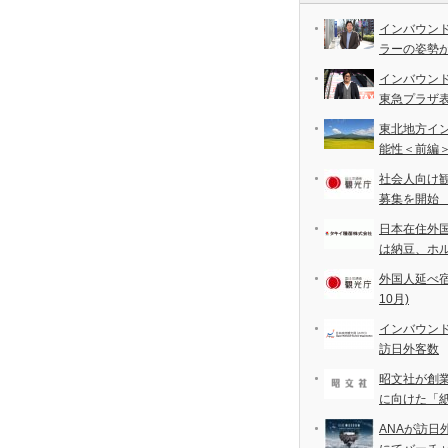
インバウン
ラーの姿勢
インバウン
東急プラザ
東北地方イ
能性＜前編
社会人向け
募集を開始
日本在住外
は納豆、ホ
外国人延べ宿泊
10月)
インバウンド
訪日外客数
昭文社が創
に向けた「
ANAが訪日