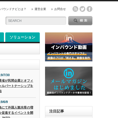
ンバウンドナビとは？
運営企業
お問合せ
ソリューション
19/7/30
境省が民間企業とオフィ
ャルパートナーシップを
結
9/6/9
島にて外国人観光客の増
注目記事
を促進するイベントを開