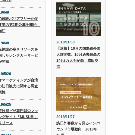
 JNTO
9/6/8
泊施設バリアフリー化促
事業の第2期公募を開始
光庁
2018/11/30
9/6/8
【速報】10月の国際線外国
光施設の空きリソースを
人旅客数、10月過去最高の
用したレンタカーサービ
149.8万人を記録 成田空
が開始
港
19/5/26
オマーケティングが台湾
の訪日観光に関する調査
実施
19/5/25
定技能ビザ専門就労マッ
2018/11/27
ングサイト「MUSUBI」
リリース
訪日外客数から見るインバ
ウンド市場動向 2018年