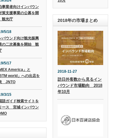
10月
19/5/24
泊事業者向けインバウン
対策支援事業の公募を開
 観光庁
2018年の市場まとめ
19/5/18
ンバウンド向け観光振興
業の二次募集を開始 観
庁
19/5/17
MEX America」と
2018-11-27
BTM world」への出店を
訪日外客数から見るイン
表 JNTO
バウンド市場動向 2018
年10月
19/3/15
国語ガイド検索サイトを
リース 宮城インバウン
DMO
)