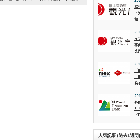
20
宿
ド
始
20
イ
事
光
20
「I
「I
発
20
外
リ
ド
人気記事 (過去1週間