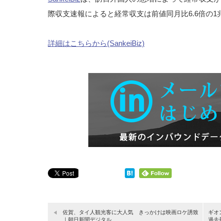
際収支速報によると経常収支は前値同月比6.6倍の1
詳細はこちらから(SankeiBiz)
佐賀、タイ人観光客に大人気 きっかけは映画ロケ誘致
ギオ
｜朝日新聞デジタル
過去