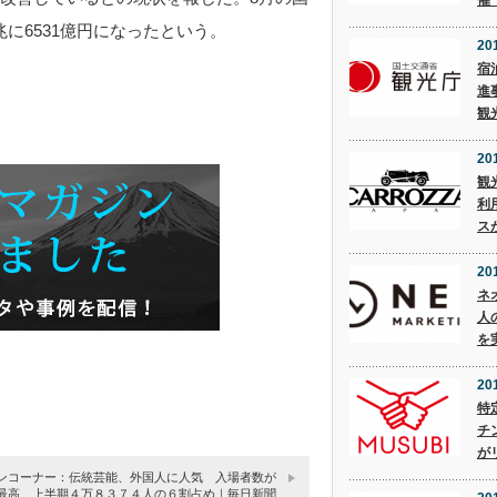
催
兆に6531億円になったという。
201
宿
進
観
201
観
利
ス
20
ネ
人
を
20
特
チ
が
ンコーナー：伝統芸能、外国人に人気 入場者数が
最高 上半期４万８３７４人の６割占め｜毎日新聞