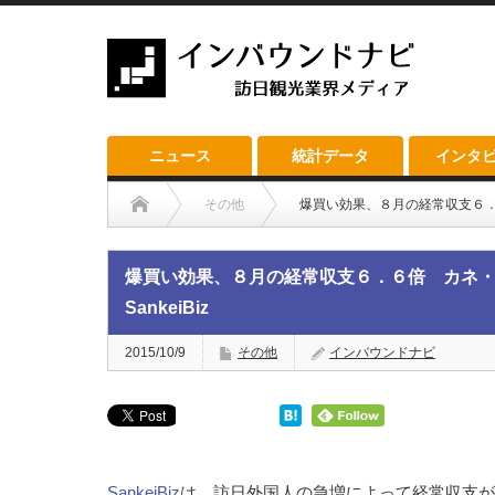
ニュース
統計データ
インタ
その他
爆買い効果、８月の経常収支６．６
爆買い効果、８月の経常収支６．６倍 カネ
SankeiBiz
2015/10/9
その他
インバウンドナビ
SankeiBiz
は、訪日外国人の急増によって経常収支が