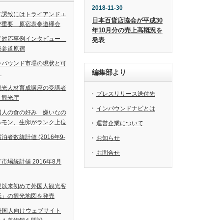
2018-11-30
ド誘致にはトライアンドエ
日本百貨店協会が平成30
が重要 原宿表参道欅会
年10月分の売上高概況を
ド対応事例インタビュー
発表
表参道原宿
ンバウンド市場の現状と可
編集部より
＞
観光人材育成講座の受講者
プレスリリース送付先
 観光庁
インバウンドナビとは
国人の食の好み 嫌いなの
ルモン、生卵がランク上位
運営企業について
者数統計値 (2016年9-
お知らせ
お問合せ
市場統計値 2016年8月
業以来初めて外国人観光客
紙」の観光地図を発売
外国人向けウェブサイト