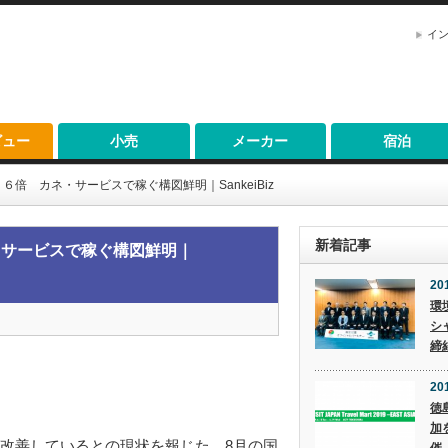
イ
ビュー
小売
メーカー
宿泊
倍 カネ・サービスで稼ぐ構図鮮明｜SankeiBiz
新着記事
・サービスで稼ぐ構図鮮明｜
20
環
シ
締
201
徳
加
改善しているとの現状を報じた。8月の国