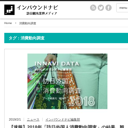
menu
Home
消費動向調査
タグ：消費動向調査
2019/2/1
ニュース
インバウンドナビ編集部
【速報】2018年「訪日外国人消費動向調査」の結果 観