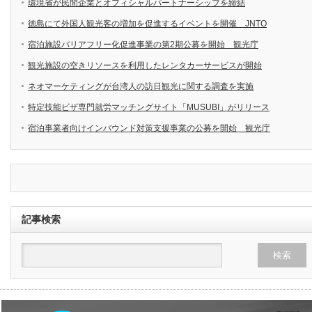
環境省が民間企業とオフィシャルパートナーシップを締結
徳島にて外国人観光客の増加を促進するイベントを開催 JNTO
宿泊施設バリアフリー化促進事業の第2期公募を開始 観光庁
観光施設の空きリソースを利用したレンタカーサービスが開始
ネオマーケティングが台湾人の訪日観光に関する調査を実施
特定技能ビザ専門就労マッチングサイト「MUSUBI」がリリース
宿泊事業者向けインバウンド対策支援事業の公募を開始 観光庁
記事検索