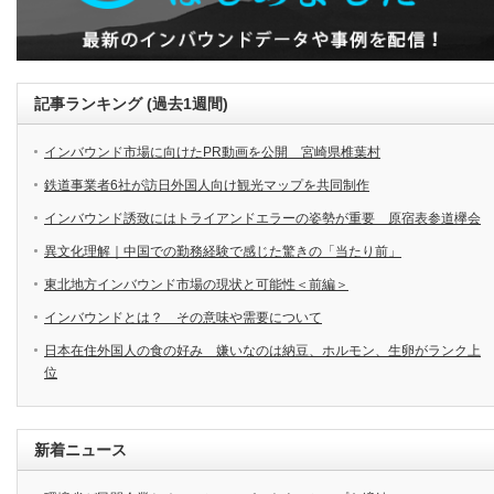
記事ランキング (過去1週間)
インバウンド市場に向けたPR動画を公開 宮崎県椎葉村
鉄道事業者6社が訪日外国人向け観光マップを共同制作
インバウンド誘致にはトライアンドエラーの姿勢が重要 原宿表参道欅会
異文化理解｜中国での勤務経験で感じた驚きの「当たり前」
東北地方インバウンド市場の現状と可能性＜前編＞
インバウンドとは？ その意味や需要について
日本在住外国人の食の好み 嫌いなのは納豆、ホルモン、生卵がランク上
位
新着ニュース