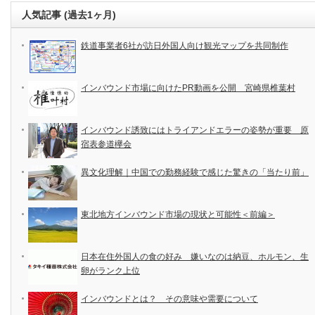
人気記事 (過去1ヶ月)
鉄道事業者6社が訪日外国人向け観光マップを共同制作
インバウンド市場に向けたPR動画を公開 宮崎県椎葉村
インバウンド誘致にはトライアンドエラーの姿勢が重要 原
宿表参道欅会
異文化理解｜中国での勤務経験で感じた驚きの「当たり前」
東北地方インバウンド市場の現状と可能性＜前編＞
日本在住外国人の食の好み 嫌いなのは納豆、ホルモン、生
卵がランク上位
インバウンドとは？ その意味や需要について