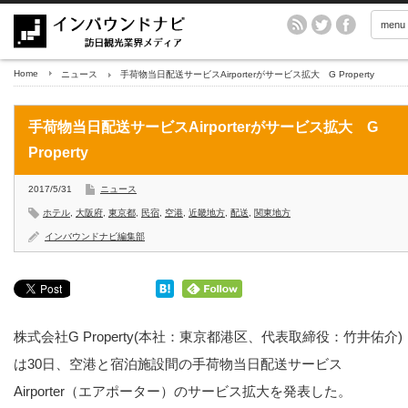
menu
Home
ニュース
手荷物当日配送サービスAirporterがサービス拡大 G Property
手荷物当日配送サービスAirporterがサービス拡大 G
Property
2017/5/31
ニュース
ホテル
,
大阪府
,
東京都
,
民宿
,
空港
,
近畿地方
,
配送
,
関東地方
インバウンドナビ編集部
株式会社G Property(本社：東京都港区、代表取締役：竹井佑介)
は30日、空港と宿泊施設間の手荷物当日配送サービス
Airporter（エアポーター）のサービス拡大を発表した。