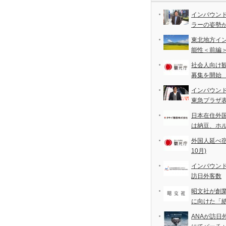
インバウン
ラーの姿勢
東北地方イ
能性＜前編
社会人向け
募集を開始
インバウン
東急プラザ
日本在住外
は納豆、ホ
外国人延べ宿泊
10月)
インバウンド
訪日外客数
昭文社が創
に向けた「
ANAが訪日