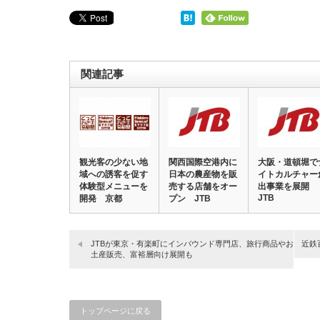
関連記事
観光客の少ない地
関西国際空港内に
大阪・道頓堀で
域への誘客を促す
日本の農産物を販
イトカルチャー
体験型メニューを
売する店舗をオー
出事業を展開
JTB
開発 京都
プン JTB
JTBが東京・有楽町にインバウンド専門店、旅行商品やお
近鉄
土産販売、富裕層向け展開も
トップページに戻る