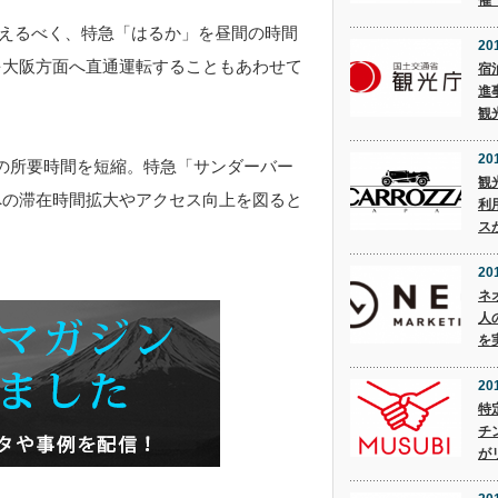
催
たえるべく、特急「はるか」を昼間の時間
201
を大阪方面へ直通運転することもあわせて
宿
進
観
201
の所要時間を短縮。特急「サンダーバー
観
への滞在時間拡大やアクセス向上を図ると
利
ス
20
ネ
人
を
20
特
チ
が