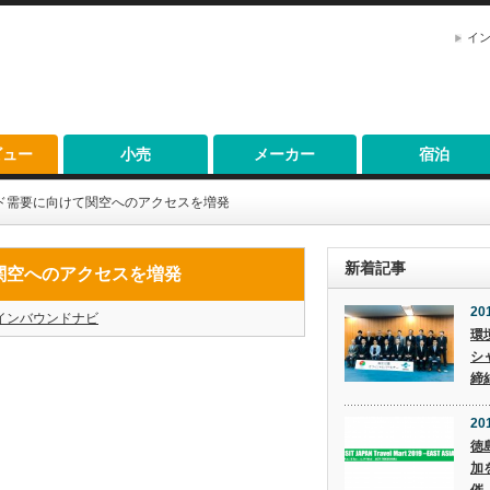
イ
ビュー
小売
メーカー
宿泊
ド需要に向けて関空へのアクセスを増発
新着記事
関空へのアクセスを増発
20
インバウンドナビ
環
シ
締
201
徳
。
加