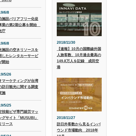
 JNTO
9/6/8
泊施設バリアフリー化促
事業の第2期公募を開始
光庁
2018/11/30
9/6/8
【速報】10月の国際線外国
光施設の空きリソースを
人旅客数、10月過去最高の
用したレンタカーサービ
149.8万人を記録 成田空
が開始
港
19/5/26
オマーケティングが台湾
の訪日観光に関する調査
実施
19/5/25
定技能ビザ専門就労マッ
2018/11/27
ングサイト「MUSUBI」
リリース
訪日外客数から見るインバ
ウンド市場動向 2018年