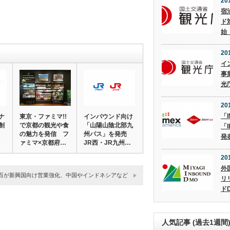
20
宿
ド
始
20
イ
事
光
20
「I
ナ
東京・ファミマ!!
インバウンド向け
創
で京都の観光や食
「山陽山陰北部九
「I
の魅力を発信 フ
州パス」を発売
発
ァミマ×京都府…
JR西・JR九州…
20
外
百が新興国向け営業強化、中国やインドネシアなど
リ
ド
人気記事 (過去1週間