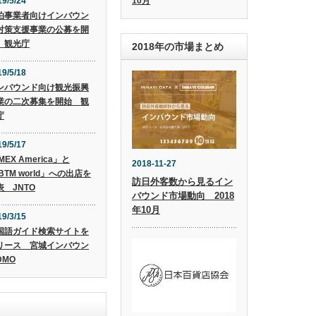
10月
19/5/24
泊事業者向けインバウン
対策支援事業の公募を開
 観光庁
2018年の市場まとめ
19/5/18
ンバウンド向け観光振興
業の二次募集を開始 観
庁
19/5/17
MEX America」と
2018-11-27
BTM world」への出店を
訪日外客数から見るイン
表 JNTO
バウンド市場動向 2018
年10月
19/3/15
国語ガイド検索サイトを
リース 宮城インバウン
DMO
)