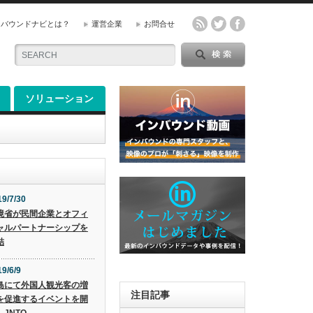
ンバウンドナビとは？
運営企業
お問合せ
ソリューション
19/7/30
境省が民間企業とオフィ
ャルパートナーシップを
結
9/6/9
島にて外国人観光客の増
注目記事
を促進するイベントを開