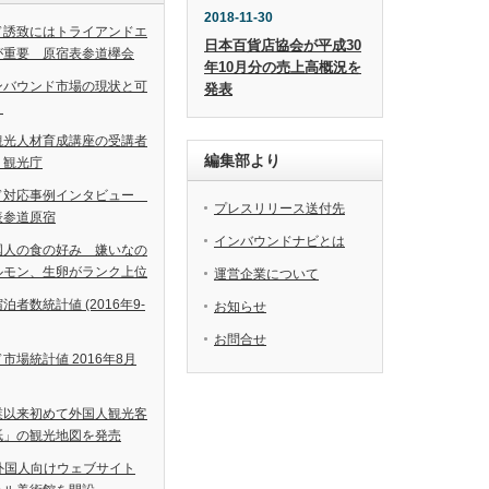
2018-11-30
ド誘致にはトライアンドエ
日本百貨店協会が平成30
が重要 原宿表参道欅会
年10月分の売上高概況を
ンバウンド市場の現状と可
発表
＞
観光人材育成講座の受講者
編集部より
 観光庁
ド対応事例インタビュー
プレスリリース送付先
表参道原宿
インバウンドナビとは
国人の食の好み 嫌いなの
ルモン、生卵がランク上位
運営企業について
者数統計値 (2016年9-
お知らせ
お問合せ
市場統計値 2016年8月
業以来初めて外国人観光客
紙」の観光地図を発売
外国人向けウェブサイト