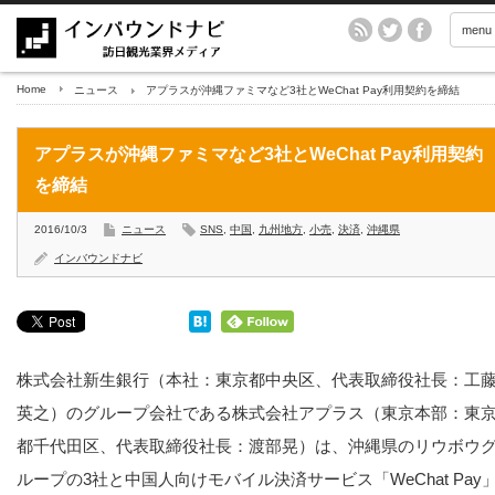
menu
Home
ニュース
アプラスが沖縄ファミマなど3社とWeChat Pay利用契約を締結
アプラスが沖縄ファミマなど3社とWeChat Pay利用契約
を締結
2016/10/3
ニュース
SNS
,
中国
,
九州地方
,
小売
,
決済
,
沖縄県
インバウンドナビ
株式会社新生銀行（本社：東京都中央区、代表取締役社長：工
英之）のグループ会社である株式会社アプラス（東京本部：東
都千代田区、代表取締役社長：渡部晃）は、沖縄県のリウボウ
ループの3社と中国人向けモバイル決済サービス「WeChat Pay