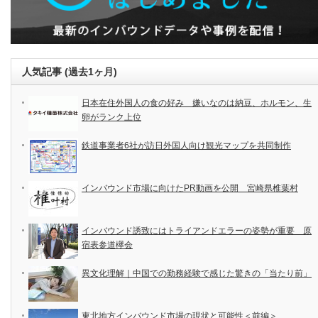
人気記事 (過去1ヶ月)
日本在住外国人の食の好み 嫌いなのは納豆、ホルモン、生
卵がランク上位
鉄道事業者6社が訪日外国人向け観光マップを共同制作
インバウンド市場に向けたPR動画を公開 宮崎県椎葉村
インバウンド誘致にはトライアンドエラーの姿勢が重要 原
宿表参道欅会
異文化理解｜中国での勤務経験で感じた驚きの「当たり前」
東北地方インバウンド市場の現状と可能性＜前編＞