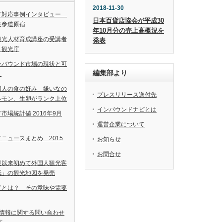
2018-11-30
ド対応事例インタビュー
日本百貨店協会が平成30
表参道原宿
年10月分の売上高概況を
観光人材育成講座の受講者
発表
 観光庁
ンバウンド市場の現状と可
編集部より
＞
国人の食の好み 嫌いなの
プレスリリース送付先
ルモン、生卵がランク上位
インバウンドナビとは
市場統計値 2016年9月
運営企業について
ニュースまとめ 2015
お知らせ
お問合せ
業以来初めて外国人観光客
紙」の観光地図を発売
ドとは？ その意味や需要
震情報に関する問い合わせ