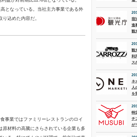
催
最高となっている。当社主力事業である外
201
取り込めた内容だ。
宿
進
観
201
観
利
ス
20
ネ
人
を
20
特
外食事業ではファミリーレストランのロイ
チ
が
は原材料の高騰にさらされている企業も多