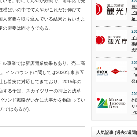
ている。特にてんやが好調で、前年比で売
20
宿
ほぼ横ばいの中でてんやがこれだけ伸びて
ド
国人需要を取り込んでいる結果ともいえよ
始
定の需要は固そうである。
20
イ
事
光
テル事業では新店開業効果もあり、売上高
20
「I
。インバウンドに関しては2020年東京五
「I
も着実に対応してきており、2015年の
発
開店する予定。スカイツリーの押上と浅草
20
バウンド戦略がいかに大事かを物語ってい
外
リ
方ではあるが)。
ド
人気記事 (過去1週間