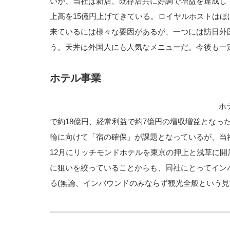
いが、当社は新店、既存店共に好調で増益を達成し
上高を15億円上げてきている。ロイヤルホストは
来ているには様々な要因があるが、一つには訪日外
う。天丼は外国人にも人気なメニューだ。今後も一
ホテル事業
ホ
で約18億円、経常利益で約7億円の増収増益となった
輪に向けて「宿の確保」が課題となっているが、当社
12月にリッチモンドホテルを東京の押上と浅草に
に狙いを絞っていることからも、同社にとってイン
る(無論、インバウンドのみならず観光全般という見