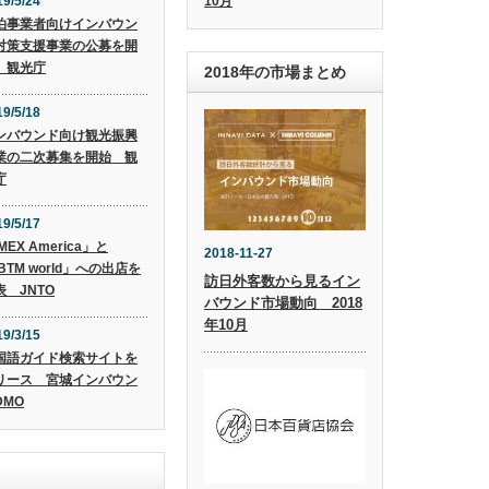
10月
19/5/24
泊事業者向けインバウン
対策支援事業の公募を開
 観光庁
2018年の市場まとめ
19/5/18
ンバウンド向け観光振興
業の二次募集を開始 観
庁
19/5/17
MEX America」と
2018-11-27
BTM world」への出店を
訪日外客数から見るイン
表 JNTO
バウンド市場動向 2018
年10月
19/3/15
国語ガイド検索サイトを
リース 宮城インバウン
DMO
)