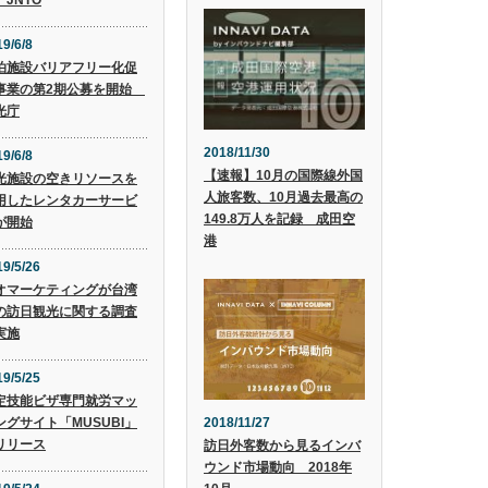
 JNTO
9/6/8
泊施設バリアフリー化促
事業の第2期公募を開始
光庁
2018/11/30
9/6/8
【速報】10月の国際線外国
光施設の空きリソースを
人旅客数、10月過去最高の
用したレンタカーサービ
149.8万人を記録 成田空
が開始
港
19/5/26
オマーケティングが台湾
の訪日観光に関する調査
実施
19/5/25
定技能ビザ専門就労マッ
2018/11/27
ングサイト「MUSUBI」
リリース
訪日外客数から見るインバ
ウンド市場動向 2018年