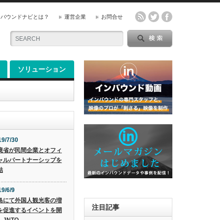
ンバウンドナビとは？
運営企業
お問合せ
ソリューション
19/7/30
境省が民間企業とオフィ
ャルパートナーシップを
結
9/6/9
島にて外国人観光客の増
注目記事
を促進するイベントを開