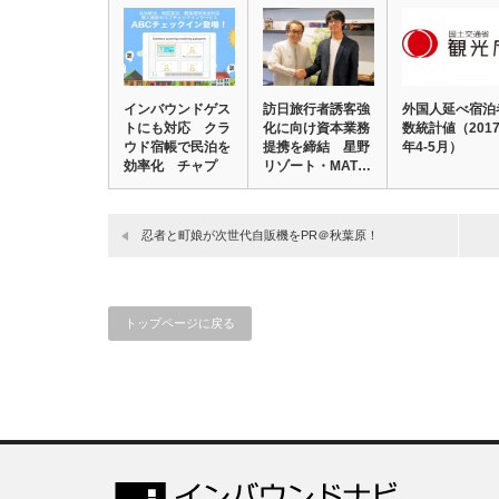
インバウンドゲス
訪日旅行者誘客強
外国人延べ宿泊
トにも対応 クラ
化に向け資本業務
数統計値（201
ウド宿帳で民泊を
提携を締結 星野
年4-5月）
効率化 チャプ
リゾート・MAT…
タ…
忍者と町娘が次世代自販機をPR＠秋葉原！
トップページに戻る