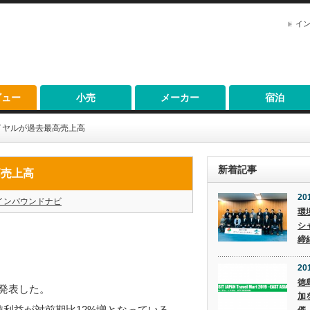
イ
ビュー
小売
メーカー
宿泊
イヤルが過去最高売上高
新着記事
高売上高
20
インバウンドナビ
環
シ
締
201
徳
を発表した。
加
純利益が対前期比12%増となっている。