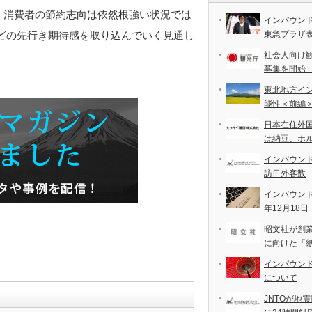
る。消費者の節約志向は依然根強い状況では
インバウン
どの先行き期待感を取り込んでいく見通し
東急プラザ
社会人向け
募集を開始
東北地方イ
能性＜前編
日本在住外
は納豆、ホ
インバウンド
訪日外客数
インバウンド
年12月18日
昭文社が創
に向けた「
インバウン
について
JNTOが地