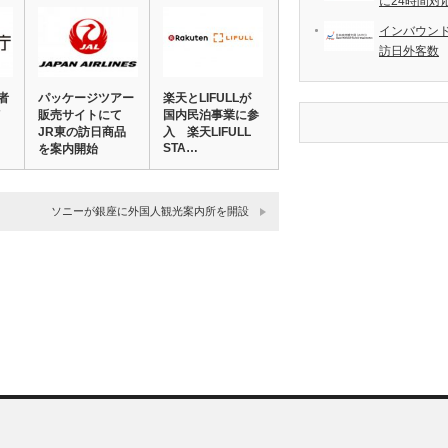
に24時間対
インバウンド
訪日外客数
者
パッケージツアー
楽天とLIFULLが
7
販売サイトにて
国内民泊事業に参
JR東の訪日商品
入 楽天LIFULL
STA…
を案内開始
JAL…
ソニーが銀座に外国人観光案内所を開設