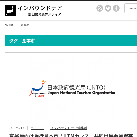
menu
Home
見本市
タグ：見本市
2017/6/17
ニュース
インバウンドナビ編集部
富裕層向け旅行見本市「ILTMカンヌ」共同出展参加者募