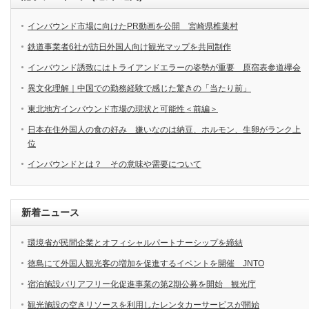
インバウンド市場に向けたPR動画を公開 宮崎県椎葉村
鉄道事業者6社が訪日外国人向け観光マップを共同制作
インバウンド誘致にはトライアンドエラーの姿勢が重要 原宿表参道欅会
異文化理解｜中国での勤務経験で感じた驚きの「当たり前」
東北地方インバウンド市場の現状と可能性＜前編＞
日本在住外国人の食の好み 嫌いなのは納豆、ホルモン、生卵がランク上
位
インバウンドとは？ その意味や需要について
新着ニュース
環境省が民間企業とオフィシャルパートナーシップを締結
徳島にて外国人観光客の増加を促進するイベントを開催 JNTO
宿泊施設バリアフリー化促進事業の第2期公募を開始 観光庁
観光施設の空きリソースを利用したレンタカーサービスが開始