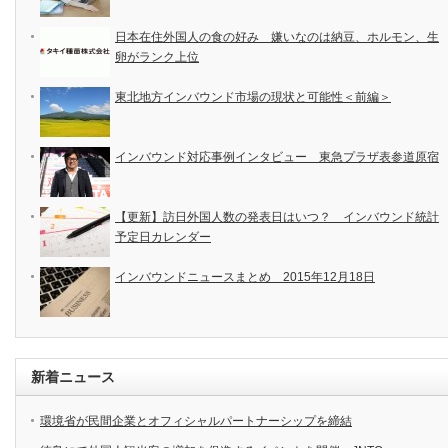
日本在住外国人の食の好み 嫌いなのは納豆、ホルモン、生
卵がランク上位
東北地方インバウンド市場の現状と可能性＜前編＞
インバウンド対応事例インタビュー 東急プラザ表参道原宿
【更新】訪日外国人数の発表日はいつ？ インバウンド統計
予定日カレンダー
インバウンドニュースまとめ 2015年12月18日
新着ニュース
環境省が民間企業とオフィシャルパートナーシップを締結