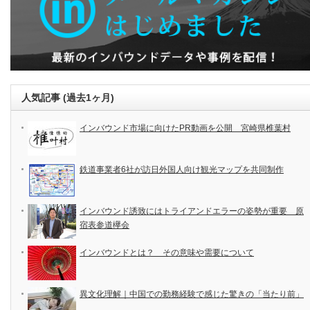
人気記事 (過去1ヶ月)
インバウンド市場に向けたPR動画を公開 宮崎県椎葉村
鉄道事業者6社が訪日外国人向け観光マップを共同制作
インバウンド誘致にはトライアンドエラーの姿勢が重要 原
宿表参道欅会
インバウンドとは？ その意味や需要について
異文化理解｜中国での勤務経験で感じた驚きの「当たり前」