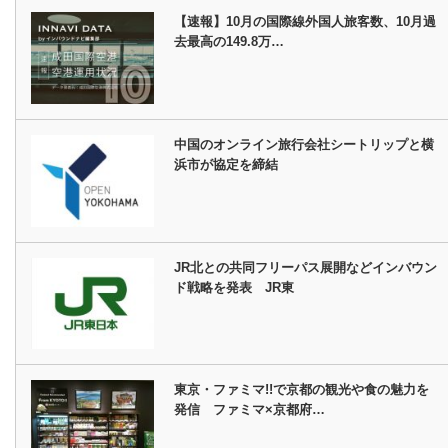
【速報】10月の国際線外国人旅客数、10月過
去最高の149.8万…
中国のオンライン旅行会社シートリップと横
浜市が協定を締結
JR北との共同フリーパス展開などインバウン
ド戦略を発表 JR東
東京・ファミマ!!で京都の観光や食の魅力を
発信 ファミマ×京都府…