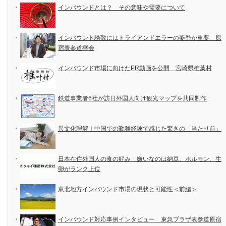
インバウンドとは？ その意味や需要について
インバウンド誘致にはトライアンドエラーの姿勢が重要 原
宿表参道欅会
インバウンド市場に向けたPR動画を公開 宮崎県椎葉村
鉄道事業者6社が訪日外国人向け観光マップを共同制作
異文化理解｜中国での勤務経験で感じた驚きの「当たり前」
日本在住外国人の食の好み 嫌いなのは納豆、ホルモン、生
卵がランク上位
東北地方インバウンド市場の現状と可能性＜前編＞
インバウンド対応事例インタビュー 東急プラザ表参道原宿