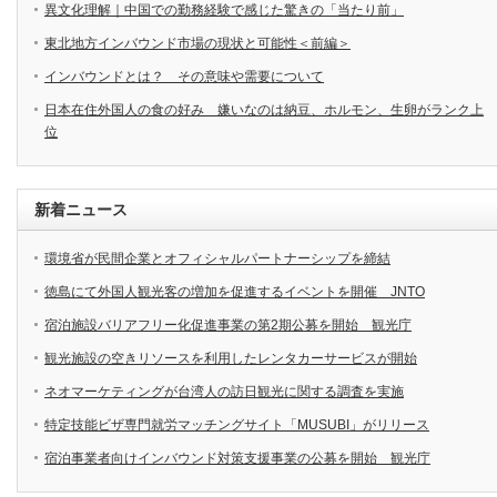
異文化理解｜中国での勤務経験で感じた驚きの「当たり前」
東北地方インバウンド市場の現状と可能性＜前編＞
インバウンドとは？ その意味や需要について
日本在住外国人の食の好み 嫌いなのは納豆、ホルモン、生卵がランク上
位
新着ニュース
環境省が民間企業とオフィシャルパートナーシップを締結
徳島にて外国人観光客の増加を促進するイベントを開催 JNTO
宿泊施設バリアフリー化促進事業の第2期公募を開始 観光庁
観光施設の空きリソースを利用したレンタカーサービスが開始
ネオマーケティングが台湾人の訪日観光に関する調査を実施
特定技能ビザ専門就労マッチングサイト「MUSUBI」がリリース
宿泊事業者向けインバウンド対策支援事業の公募を開始 観光庁