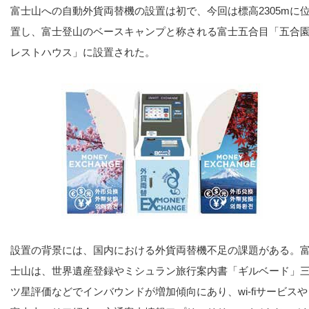
富士山への自動外貨両替機の設置は初で、今回は標高2305mに
置し、富士登山のベースキャンプと称される富士五合目「五合
レストハウス」に設置された。
設置の背景には、国内における外貨両替機不足の課題がある。
士山は、世界遺産登録やミシュラン旅行案内書「ギルベード」
ツ星評価などでインバウンドが増加傾向にあり、wi-fiサービスや