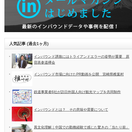
人気記事 (過去1ヶ月)
インバウンド誘致にはトライアンドエラーの姿勢が重要 原
宿表参道欅会
インバウンド市場に向けたPR動画を公開 宮崎県椎葉村
鉄道事業者6社が訪日外国人向け観光マップを共同制作
インバウンドとは？ その意味や需要について
異文化理解｜中国での勤務経験で感じた驚きの「当たり前」