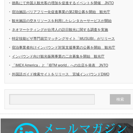
徳島にて外国人観光客の増加を促進するイベントを開催 JNTO
宿泊施設バリアフリー化促進事業の第2期公募を開始 観光庁
観光施設の空きリソースを利用したレンタカーサービスが開始
ネオマーケティングが台湾人の訪日観光に関する調査を実施
特定技能ビザ専門就労マッチングサイト「MUSUBI」がリリース
宿泊事業者向けインバウンド対策支援事業の公募を開始 観光庁
インバウンド向け観光振興事業の二次募集を開始 観光庁
「IMEX America」と「IBTM world」への出店を発表 JNTO
外国語ガイド検索サイトをリリース 宮城インバウンドDMO