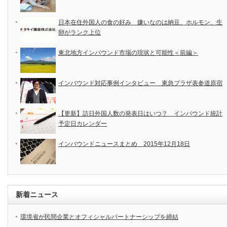
日本在住外国人の食の好み 嫌いなのは納豆、ホルモン、生
卵がランク上位
東北地方インバウンド市場の現状と可能性＜前編＞
インバウンド対応事例インタビュー 東急プラザ表参道原宿
【更新】訪日外国人数の発表日はいつ？ インバウンド統計
予定日カレンダー
インバウンドニュースまとめ 2015年12月18日
新着ニュース
環境省が民間企業とオフィシャルパートナーシップを締結