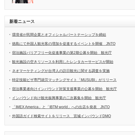
新着ニュース
環境省が民間企業とオフィシャルパートナーシップを締結
徳島にて外国人観光客の増加を促進するイベントを開催 JNTO
宿泊施設バリアフリー化促進事業の第2期公募を開始 観光庁
観光施設の空きリソースを利用したレンタカーサービスが開始
ネオマーケティングが台湾人の訪日観光に関する調査を実施
特定技能ビザ専門就労マッチングサイト「MUSUBI」がリリース
宿泊事業者向けインバウンド対策支援事業の公募を開始 観光庁
インバウンド向け観光振興事業の二次募集を開始 観光庁
「IMEX America」と「IBTM world」への出店を発表 JNTO
外国語ガイド検索サイトをリリース 宮城インバウンドDMO