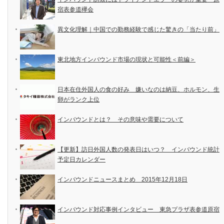
宿表参道欅会
異文化理解｜中国での勤務経験で感じた驚きの「当たり前」
東北地方インバウンド市場の現状と可能性＜前編＞
日本在住外国人の食の好み 嫌いなのは納豆、ホルモン、生
卵がランク上位
インバウンドとは？ その意味や需要について
【更新】訪日外国人数の発表日はいつ？ インバウンド統計
予定日カレンダー
インバウンドニュースまとめ 2015年12月18日
インバウンド対応事例インタビュー 東急プラザ表参道原宿