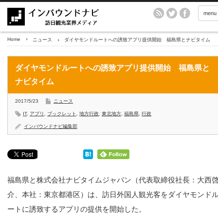
menu
Home
ニュース
ダイヤモンドルートへの誘致アプリ提供開始 福島県とナビタイム
ダイヤモンドルートへの誘致アプリ提供開始 福島県と
ナビタイム
2017/5/23
ニュース
IT
,
アプリ
,
ブックレット
,
地方行政
,
東北地方
,
福島県
,
行政
インバウンドナビ編集部
福島県と株式会社ナビタイムジャパン（代表取締役社長：大西
介、本社：東京都港区）は、訪日外国人観光客をダイヤモンド
ートに誘致するアプリの提供を開始した。