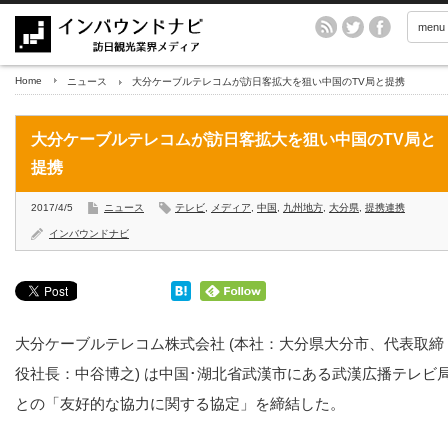
menu
Home
ニュース
大分ケーブルテレコムが訪日客拡大を狙い中国のTV局と提携
大分ケーブルテレコムが訪日客拡大を狙い中国のTV局と
提携
2017/4/5
ニュース
テレビ
,
メディア
,
中国
,
九州地方
,
大分県
,
提携連携
インバウンドナビ
大分ケーブルテレコム株式会社 (本社：大分県大分市、代表取締
役社長：中谷博之) は中国･湖北省武漢市にある武漢広播テレビ
との「友好的な協力に関する協定」を締結した。