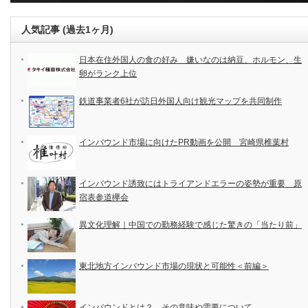
人気記事 (過去1ヶ月)
日本在住外国人の食の好み 嫌いなのは納豆、ホルモン、生
卵がランク上位
鉄道事業者6社が訪日外国人向け観光マップを共同制作
インバウンド市場に向けたPR動画を公開 宮崎県椎葉村
インバウンド誘致にはトライアンドエラーの姿勢が重要 原
宿表参道欅会
異文化理解｜中国での勤務経験で感じた驚きの「当たり前」
東北地方インバウンド市場の現状と可能性＜前編＞
インバウンドとは？ その意味や需要について