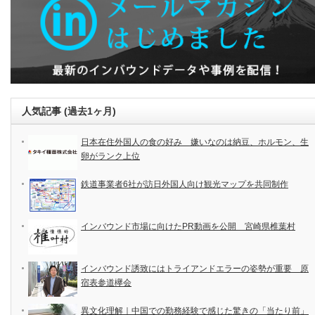
人気記事 (過去1ヶ月)
日本在住外国人の食の好み 嫌いなのは納豆、ホルモン、生
卵がランク上位
鉄道事業者6社が訪日外国人向け観光マップを共同制作
インバウンド市場に向けたPR動画を公開 宮崎県椎葉村
インバウンド誘致にはトライアンドエラーの姿勢が重要 原
宿表参道欅会
異文化理解｜中国での勤務経験で感じた驚きの「当たり前」