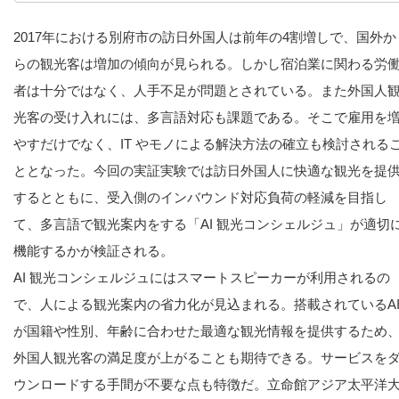
2017年における別府市の訪日外国人は前年の4割増しで、国外か
らの観光客は増加の傾向が見られる。しかし宿泊業に関わる労
者は十分ではなく、人手不足が問題とされている。また外国人
光客の受け入れには、多言語対応も課題である。そこで雇用を
やすだけでなく、IT やモノによる解決方法の確立も検討される
ととなった。今回の実証実験では訪日外国人に快適な観光を提
するとともに、受入側のインバウンド対応負荷の軽減を目指し
て、多言語で観光案内をする「AI 観光コンシェルジュ」が適切
機能するかが検証される。
AI 観光コンシェルジュにはスマートスピーカーが利用されるの
で、人による観光案内の省力化が見込まれる。搭載されているA
が国籍や性別、年齢に合わせた最適な観光情報を提供するため
外国人観光客の満足度が上がることも期待できる。サービスを
ウンロードする手間が不要な点も特徴だ。立命館アジア太平洋