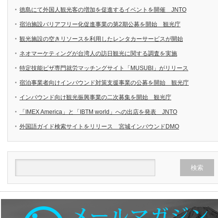
徳島にて外国人観光客の増加を促進するイベントを開催 JNTO
宿泊施設バリアフリー化促進事業の第2期公募を開始 観光庁
観光施設の空きリソースを利用したレンタカーサービスが開始
ネオマーケティングが台湾人の訪日観光に関する調査を実施
特定技能ビザ専門就労マッチングサイト「MUSUBI」がリリース
宿泊事業者向けインバウンド対策支援事業の公募を開始 観光庁
インバウンド向け観光振興事業の二次募集を開始 観光庁
「IMEX America」と「IBTM world」への出店を発表 JNTO
外国語ガイド検索サイトをリリース 宮城インバウンドDMO