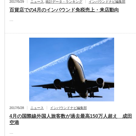
2017/5/29
ニュース
,
統計データ・ランキング
インバウンドナビ編集部
百貨店での4月のインバウンド免税売上・来店動向
…
2017/5/28
ニュース
インバウンドナビ編集部
4月の国際線外国人旅客数が過去最高150万人超え 成田
空港
…