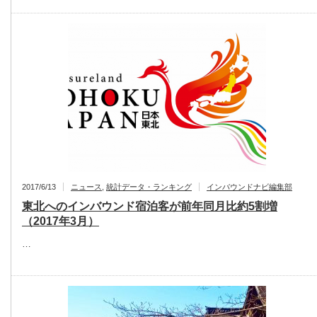
2017/6/13
ニュース
,
統計データ・ランキング
インバウンドナビ編集部
東北へのインバウンド宿泊客が前年同月比約5割増
（2017年3月）
…