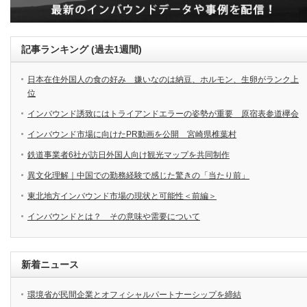
記事ランキング (過去1週間)
日本在住外国人の食の好み 嫌いなのは納豆、ホルモン、生卵がランク上
位
インバウンド誘致にはトライアンドエラーの姿勢が重要 原宿表参道欅会
インバウンド市場に向けたPR動画を公開 宮崎県椎葉村
鉄道事業者6社が訪日外国人向け観光マップを共同制作
異文化理解｜中国での勤務経験で感じた驚きの「当たり前」
東北地方インバウンド市場の現状と可能性＜前編＞
インバウンドとは？ その意味や需要について
新着ニュース
環境省が民間企業とオフィシャルパートナーシップを締結