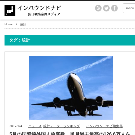
menu
Home
統計
タグ：統計
2017/7/4
ニュース
,
統計データ・ランキング
インバウンドナビ編集部
5月の国際線外国人旅客数、単月過去最高の126.6万人を