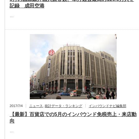
記録 成田空港
…
2017/7/4
ニュース
,
統計データ・ランキング
インバウンドナビ編集部
【最新】百貨店での5月のインバウンド免税売上・来店動
向
…