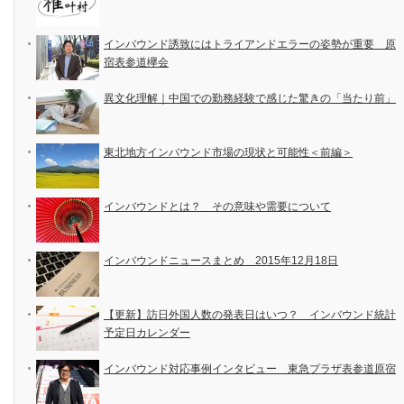
インバウンド誘致にはトライアンドエラーの姿勢が重要 原
宿表参道欅会
異文化理解｜中国での勤務経験で感じた驚きの「当たり前」
東北地方インバウンド市場の現状と可能性＜前編＞
インバウンドとは？ その意味や需要について
インバウンドニュースまとめ 2015年12月18日
【更新】訪日外国人数の発表日はいつ？ インバウンド統計
予定日カレンダー
インバウンド対応事例インタビュー 東急プラザ表参道原宿