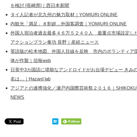
を検討 [長崎県]｜西日本新聞
タイ人記者が北九州の魅力取材｜YOMIURI ONLINE
内観光「満足」８割超…外国客調査｜YOMIURI ONLINE
外国人宿泊者過去最多４６万５２４０人 最重点市場設定し
アクションプラン奏功 長野
｜産経ニュース
英語版の松本地図、外国人目線を反映 市内のボランティア
体が作製｜信毎web
日英中3カ国語に堪能なアンドロイドがお台場デビュー きみ
名は…｜Hazard lab
アジアとの連携強化／瀬戸内国際芸術祭２０１６｜SHIKOKU
NEWS