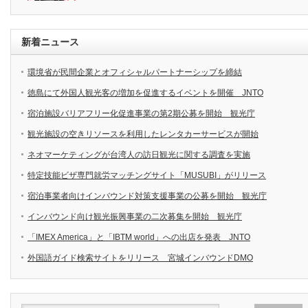
新着ニュース
環境省が民間企業とオフィシャルパートナーシップを締結
徳島にて外国人観光客の増加を促進するイベントを開催 JNTO
宿泊施設バリアフリー化促進事業の第2期公募を開始 観光庁
観光施設の空きリソースを利用したレンタカーサービスが開始
ネオマーケティングが台湾人の訪日観光に関する調査を実施
特定技能ビザ専門就労マッチングサイト「MUSUBI」がリリース
宿泊事業者向けインバウンド対策支援事業の公募を開始 観光庁
インバウンド向け観光振興事業の二次募集を開始 観光庁
「IMEX America」と「IBTM world」への出店を発表 JNTO
外国語ガイド検索サイトをリリース 宮城インバウンドDMO