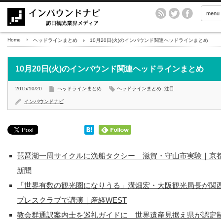
menu
Home
ヘッドラインまとめ
10月20日(火)のインバウンド関連ヘッドラインまとめ
10月20日(火)のインバウンド関連ヘッドラインまとめ
2015/10/20
ヘッドラインまとめ
ヘッドラインまとめ
,
注目
インバウンドナビ
琵琶湖一周サイクルに漁船タクシー 滋賀・守山市実験｜京
新聞
「世界有数の観光圏になりうる」溝畑宏・大阪観光局長が関
プレスクラブで講演｜産経WEST
教会群通訳案内士を巡礼ガイドに 世界遺産見据え県が認定