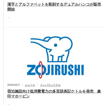
漢字とアルファベットを彫刻するデュアルハンコが販売
開始
…
2016/10/17
ニュース
インバウンドナビ
宿泊施設向け低消費電力の多言語表記ケトルを発売 象
印マホービン
…