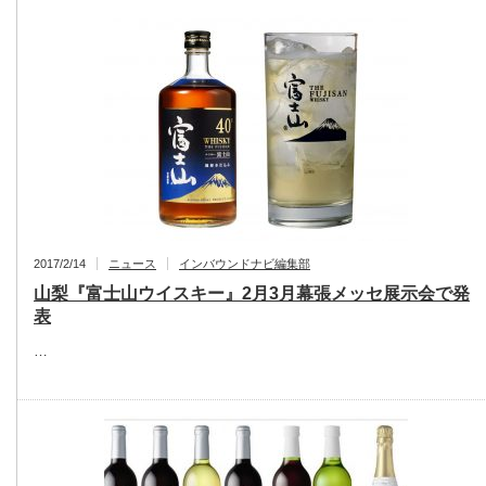
2017/2/14
ニュース
インバウンドナビ編集部
山梨『富士山ウイスキー』2月3月幕張メッセ展示会で発
表
…