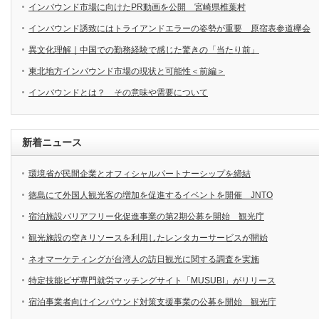
インバウンド市場に向けたPR動画を公開 宮崎県椎葉村
インバウンド誘致にはトライアンドエラーの姿勢が重要 原宿表参道欅会
異文化理解｜中国での勤務経験で感じた驚きの「当たり前」
東北地方インバウンド市場の現状と可能性＜前編＞
インバウンドとは？ その意味や需要について
新着ニュース
環境省が民間企業とオフィシャルパートナーシップを締結
徳島にて外国人観光客の増加を促進するイベントを開催 JNTO
宿泊施設バリアフリー化促進事業の第2期公募を開始 観光庁
観光施設の空きリソースを利用したレンタカーサービスが開始
ネオマーケティングが台湾人の訪日観光に関する調査を実施
特定技能ビザ専門就労マッチングサイト「MUSUBI」がリリース
宿泊事業者向けインバウンド対策支援事業の公募を開始 観光庁