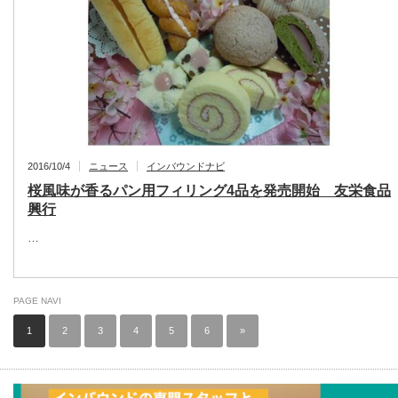
2016/10/4
ニュース
インバウンドナビ
桜風味が香るパン用フィリング4品を発売開始 友栄食品
興行
…
PAGE NAVI
1
2
3
4
5
6
»