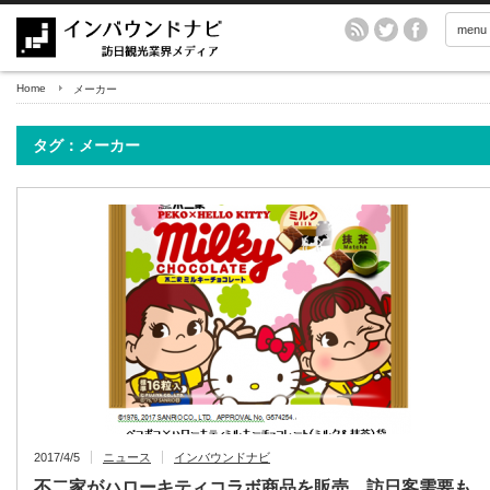
menu
Home
メーカー
タグ：メーカー
2017/4/5
ニュース
インバウンドナビ
不二家がハローキティコラボ商品を販売 訪日客需要も